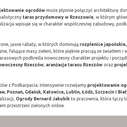
jektowanie ogrodów
może płynnie połączyć architekturę domu
malistyczny
taras przydomowy w Rzeszowie
, w którym głów
alizacja wpisuje się w charakter współczesnej zabudowy, podk
one, jasne rabaty, w których dominują
rozplenice japońskie
ne, falujące masy zieleni, które pięknie pracują ze światłem i 
tarasowych podkreśla nowoczesny charakter projektu i porząd
owoczesny Rzeszów
,
aranżacja tarasu Rzeszów
oraz
proje
entów z Podkarpacia. Intensywnie rozwijamy
projektowanie og
, Poznań, Gdańsk, Katowice, Lublin, Łódź, Szczecin i Bia
lizacji,
Ogrody Bernard Jakubik
to pracownia, która łączy lo
m przestrzeni zielonych online.