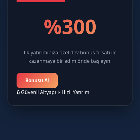
%300
İlk yatırımınıza özel dev bonus fırsatı ile
kazanmaya bir adım önde başlayın.
Bonusu Al
🔒 Güvenli Altyapı
⚡ Hızlı Yatırım