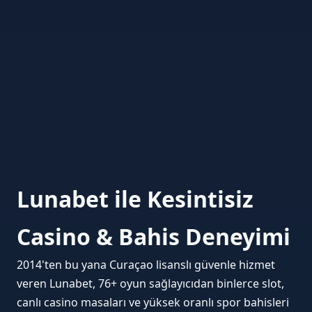
Lunabet ile
Kesintisiz
Casino & Bahis Deneyimi
2014'ten bu yana Curaçao lisanslı güvenle hizmet
veren Lunabet, 76+ oyun sağlayıcıdan binlerce slot,
canlı casino masaları ve yüksek oranlı spor bahisleri