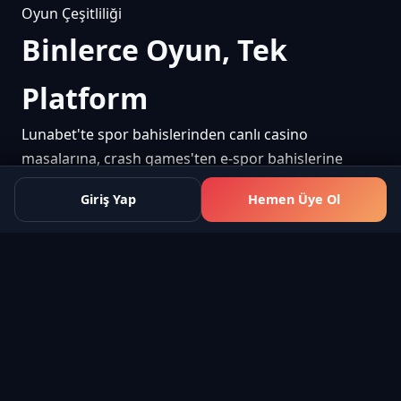
Oyun Çeşitliliği
Binlerce Oyun, Tek
Platform
Lunabet'te spor bahislerinden canlı casino
masalarına, crash games'ten e-spor bahislerine
kadar geniş bir yelpazede oyun seçenekleri sizi
Giriş Yap
Hemen Üye Ol
bekliyor.
⚽
Spor Bahisleri
Yüzlerce lig ve turnuva, yüksek oranlar