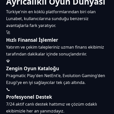
Ayrıcalıklı Oyun Dünyası
Türkiye'nin en köklü platformlarından biri olan
Lunabet, kullanıcılarına sunduğu benzersiz
avantajlarla fark yaratıyor.
🚀
Hızlı Finansal İşlemler
Yatırım ve çekim talepleriniz uzman finans ekibimiz
tarafından dakikalar içinde sonuçlandırılır.
💎
Zengin Oyun Kataloğu
Pragmatic Play'den NetEnt'e, Evolution Gaming'den
Ezugi'ye en iyi sağlayıcılar tek çatı altında.
📞
Profesyonel Destek
7/24 aktif canlı destek hattımız ve çözüm odaklı
ekibimizle her an yanınızdayız.