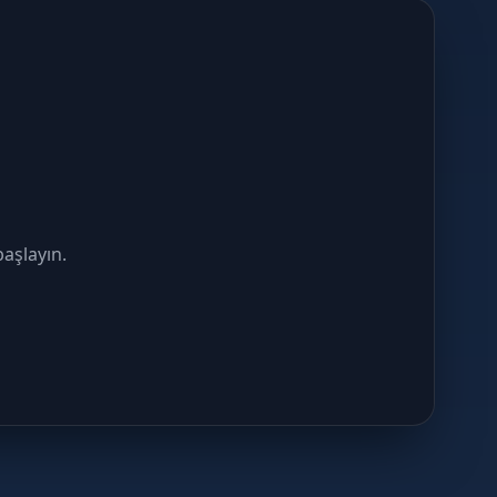
başlayın.