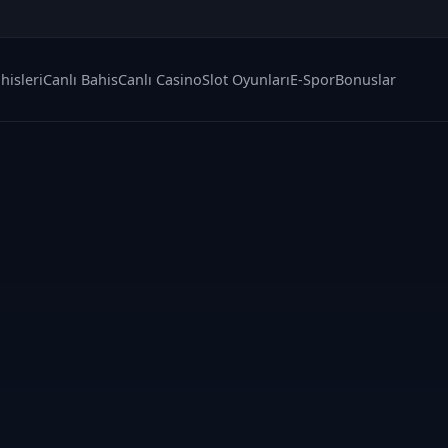
hisleri
Canlı Bahis
Canlı Casino
Slot Oyunları
E-Spor
Bonuslar